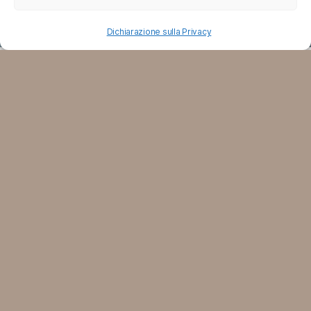
Dichiarazione sulla Privacy
CONTATTI
Telefono
+39 337 10 82 216
Email